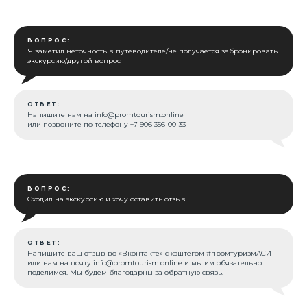
Соорганизатор
ВОПРОС:
Я заметил неточность в путеводителе/не получается забронировать
экскурсию/другой вопрос
ОТВЕТ:
Напишите нам на
info@promtourism.online
или позвоните по телефону +7 906 356-00-33
ВОПРОС:
Сходил на экскурсию и хочу оставить отзыв
ОТВЕТ:
Напишите ваш отзыв во «Вконтакте» с хэштегом #промтуризмАСИ
или нам на почту
info@promtourism.online
и мы им обязательно
поделимся. Мы будем благодарны за обратную связь.