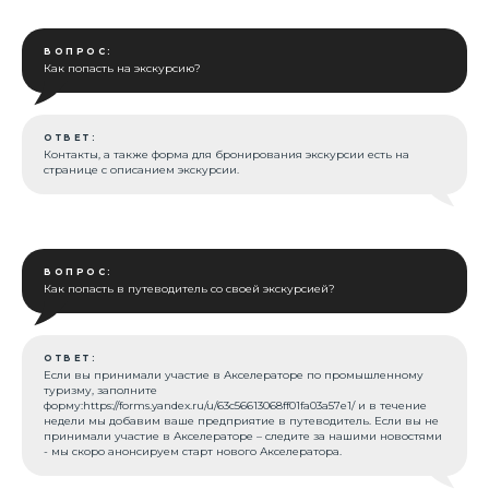
Организатор
ВОПРОС:
Как попасть на экскурсию?
ОТВЕТ:
Контакты, а также форма для бронирования экскурсии есть на
странице с описанием экскурсии.
ВОПРОС:
Как попасть в путеводитель со своей экскурсией?
ОТВЕТ:
Если вы принимали участие в Акселераторе по промышленному
туризму, заполните
форму:
https://forms.yandex.ru/u/63c56613068ff01fa03a57e1/
и в течение
недели мы добавим ваше предприятие в путеводитель. Если вы не
принимали участие в Акселераторе – следите за нашими новостями
- мы скоро анонсируем старт нового Акселератора.