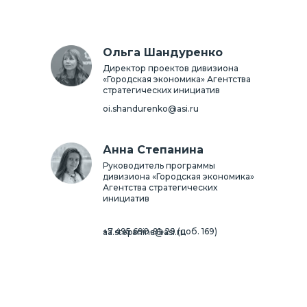
Ольга Шандуренко
Директор проектов дивизиона
«Городская экономика» Агентства
стратегических инициатив
oi.shandurenko@asi.ru
Анна Степанина
Руководитель программы
дивизиона «Городская экономика»
Агентства стратегических
инициатив
+7 495 690-91-29
(доб. 169)
aa.stepanina@asi.ru