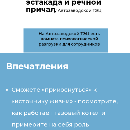
эстакада и речной
причал
у Автозаводской ТЭЦ
На Автозаводской ТЭЦ есть
комната психологической
разгрузки для сотрудников
Впечатления
Сможете «прикоснуться» к
«источнику жизни» - посмотрите,
как работает газовый котел и
примерите на себя роль