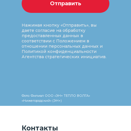
Отправить
Нажимая кнопку «Отправить», вы
даете согласие на обработку
предоставленных данных в
соответствии с
Положением в
отношении персональных данных
и
Политикой конфиденциальности
Агентства стратегических инициатив.
Фото: Филиал ООО «ЭН+ ТЕПЛО ВОЛГА»
«Нижегородский» (ЭН+)
Контакты