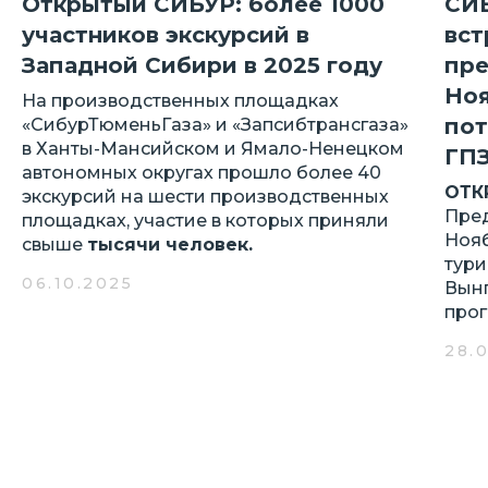
Открытый СИБУР: более 1000
СИБ
участников экскурсий в
вст
Западной Сибири в 2025 году
пр
Ноя
На производственных площадках
пот
«СибурТюменьГаза» и «Запсибтрансгаза»
в Ханты-Мансийском и Ямало-Ненецком
ГП
автономных округах прошло более 40
ОТК
экскурсий на шести производственных
Пре
площадках, участие в которых приняли
Ноя
свыше
тысячи человек.
тури
06.10.2025
Вынг
про
28.