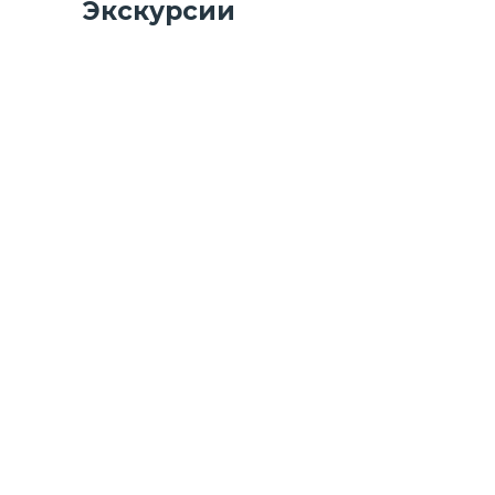
Экскурсии
Найди себя - стань лучшим
Экскурсия на производство «Челябинский завод
металлоконструкций»