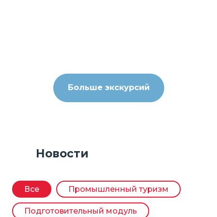
Магнитогорский филиал АО «Ситиматик»
(Челябинская область)
Все новое - это хорошо переработанное старое
Больше экскурсий
Новости
Все
Промышленный туризм
Подготовительный модуль