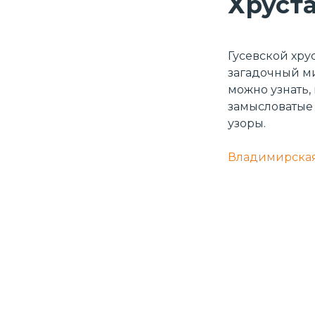
Хруст
Гусевской хру
загадочный ми
можно узнать, 
замысловатые 
узоры.
Владимирская 