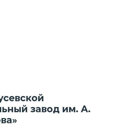
усевской
ьный завод им. А.
ва
»