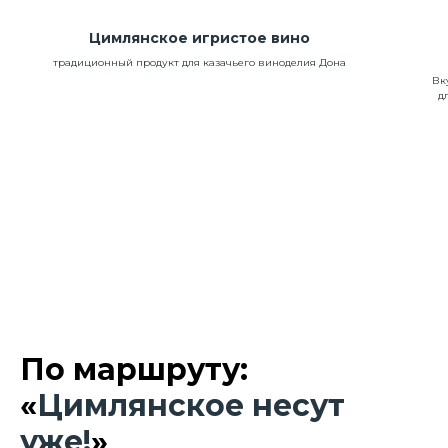
Цимлянское игристое вино
традиционный продукт для казачьего виноделия Дона
Вк
д
По маршруту:
«
Цимлянское несут
уже!
»