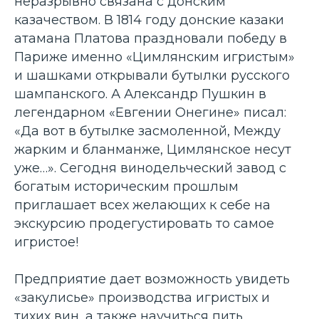
неразрывно связана с донским
казачеством. В 1814 году донские казаки
атамана Платова праздновали победу в
Париже именно «Цимлянским игристым»
и шашками открывали бутылки русского
шампанского. А Александр Пушкин в
легендарном «Евгении Онегине» писал:
«Да вот в бутылке засмоленной, Между
жарким и бланманже, Цимлянское несут
уже…». Сегодня винодельческий завод с
богатым историческим прошлым
приглашает всех желающих к себе на
экскурсию продегустировать то самое
игристое!
Предприятие дает возможность увидеть
«закулисье» производства игристых и
тихих вин, а также научиться пить