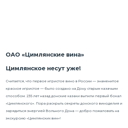
ОАО «Цимлянские вина»
Цимлянское несут уже!
Считается, что первое игристое вино в России —
знаменитое
красное игристое — было создано на Дону старым казачьим
способом. 235 лет назад донские казаки выпили первый бокал
«Цимлянского». Пора раскрыть секреты донского виноделия и
зарядиться энергией Вольного Дона — добро пожаловать на
экскурсию «Цимлянских вин»!