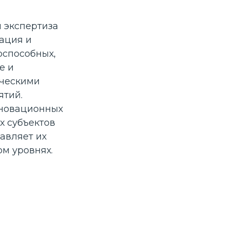
 экспертиза
зация и
оспособных,
е и
ическими
ятий.
новационных
х субъектов
авляет их
м уровнях.