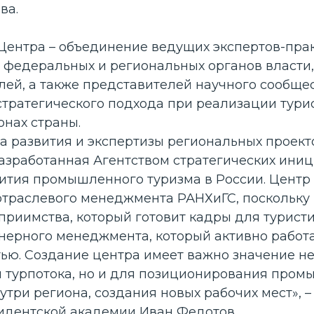
ва.
Центра – объединение ведущих экспертов-прак
 федеральных и региональных органов власти,
ей, а также представителей научного сообще
тратегического подхода при реализации тури
онах страны.
а развития и экспертизы региональных проект
разработанная Агентством стратегических ини
ития промышленного туризма в России. Центр 
отраслевого менеджмента РАНХиГС, поскольку 
приимства, который готовит кадры для турист
нерного менеджмента, который активно работа
ю. Создание центра имеет важно значение не
 турпотока, но и для позиционирования про
три региона, создания новых рабочих мест», –
идентской академии Иван Федотов.