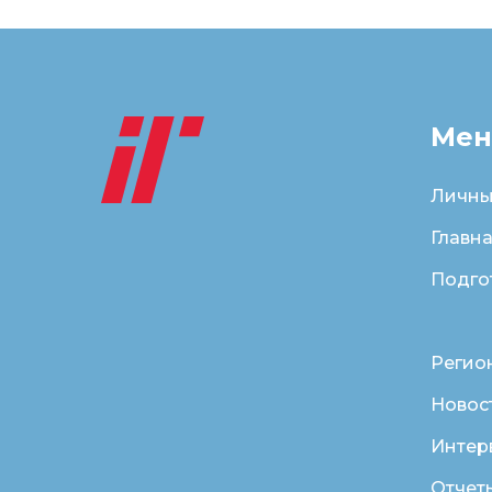
Ме
Личны
Главн
Подго
Регио
Новос
Интер
Отчет