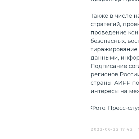
Также в числе 
стратегий, прое
Соорганизатор
проведение кон
безопасных, во
тиражирование 
данными, инфор
Подписание со
регионов России
страны. АИРР по
интересы на ме
Фото: Пресс-сл
2022-06-22 17:42