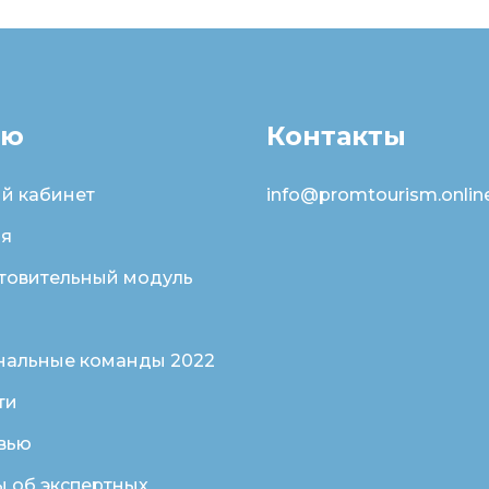
ню
Контакты
й кабинет
info@promtourism.onlin
ая
товительный модуль
нальные команды 2022
ти
вью
ы об экспертных