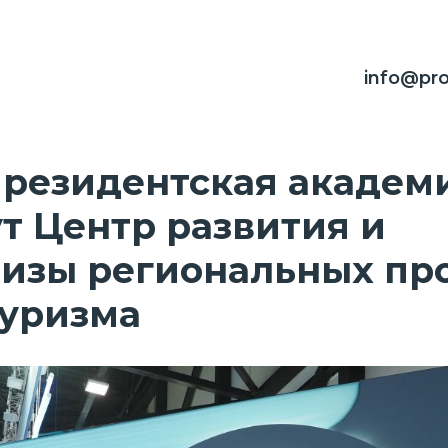
info@pro
Президентская академ
т Центр развития и
изы региональных про
туризма