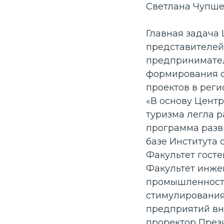
Светлана Чупше
Главная задача 
представителей
предпринимател
формирования с
проектов в реги
«В основу Центр
туризма легла 
программа разв
базе Института 
Факультет госте
Факультет инже
Организатор
промышленность
стимулирования
предприятий вну
проректор През