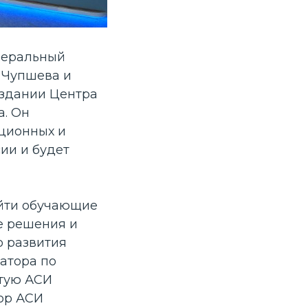
неральный
 Чупшева и
оздании Центра
а. Он
ционных и
ии и будет
ойти обучающие
е решения и
о развития
атора по
атую АСИ
ор АСИ