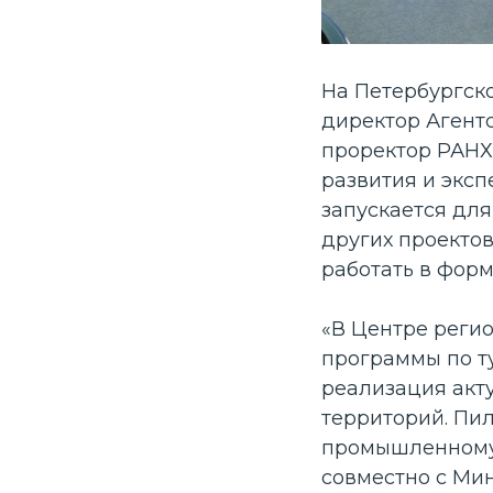
На Петербургск
директор Агент
проректор РАНХ
развития и эксп
запускается дл
других проектов
работать в форм
«В Центре реги
программы по ту
реализация акту
территорий. Пил
промышленному 
совместно с Ми