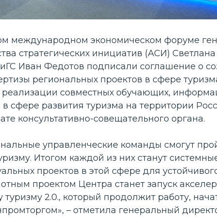
ом международном экономическом форуме ге
ства стратегических инициатив (АСИ) Светлана
иГС Иван Федотов подписали соглашение о с
ертизы региональных проектов в сфере туризм
я реализации совместных обучающих, информа
 в сфере развития туризма на территории Росс
ате консультативно-совещательного органа.
ональные управленческие команды смогут пр
ризму. Итогом каждой из них станут системны
альных проектов в этой сфере для устойчивог
отным проектом Центра станет запуск акселер
туризму 2.0., который продолжит работу, нач
нпромторгом», – отметила генеральный директ