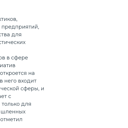
тиков,
 предприятий,
ства для
стических
ов в сфере
циатив
откроется на
в него входит
ической сферы, и
ет с
 только для
мышленных
 отметил