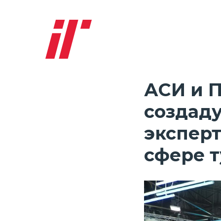
АСИ и 
создаду
эксперт
сфере 