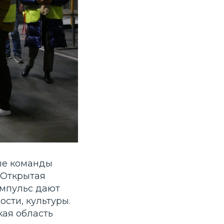
ые команды
«Открытая
импульс дают
сти, культуры.
кая область