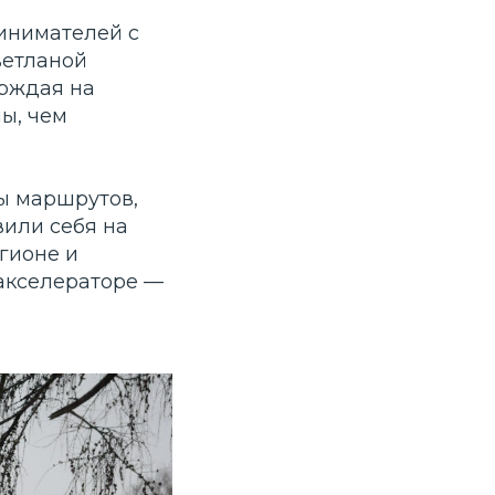
инимателей с
ветланой
ерждая на
ы, чем
ты маршрутов,
или себя на
гионе и
 акселераторе —