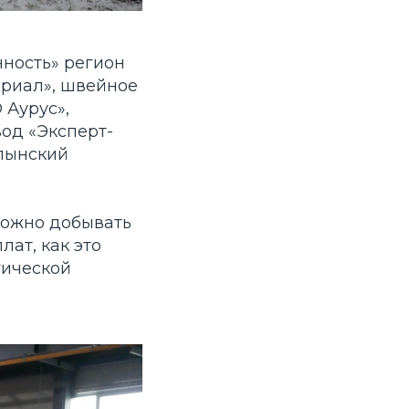
нность» регион
риал», швейное
 Аурус»,
од «Эксперт-
Злынский
 можно добывать
лат, как это
гической