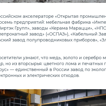
ероссийском акселераторе «Открытая промышле
осемь предприятий: мебельная фабрика «Импе
иртэк Групп», заводы «Керама Марацци», «НПО
епрокатный завод» («ОСПАЗ»), «Кабельный Зав
овский завод полупроводниковых приборов», «
осетители узнают, что медь, золото и серебро
р, но из вторсырья: цветного лома и печатных п
рус» — единственный в России завод по эколо
ктронных и электрических отходов.