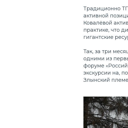
Традиционно ТП
активной позиц
Ковалёвой акти
практике, что д
гигантские ресу
Так, за три мес
одними из перв
форуме «Россий
экскурсии на, 
Злынский племе