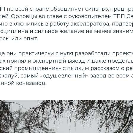
П по всей стране объединяет сильных предпр
ией. Орловцы во главе с руководителем ТПП С
вно включились в работу акселератора, подтв
исциплина и сильное желание не менее значим
рсы или опыт.
яца они практически с нуля разработали проек
ых приняли экспертный выезд и даже представ
ский промышленник» с пылким рассказом о ре
пожалуй, самый «одушевлённый» завод во всем
нной конезавод.