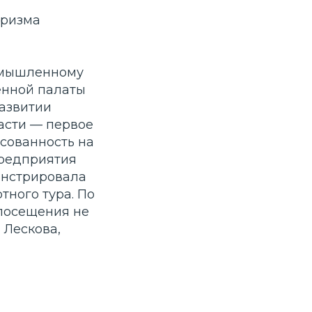
уризма
ромышленному
енной палаты
азвитии
ласти — первое
сованность на
предприятия
онстрировала
тного тура. По
 посещения не
 Лескова,