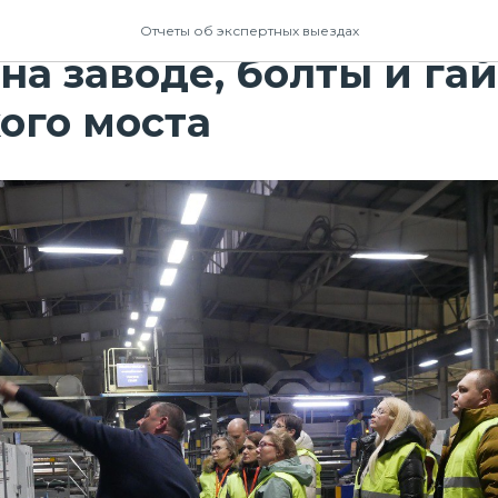
 на Орловщине: ветер 
Отчеты об экспертных выездах
на заводе, болты и га
ого моста