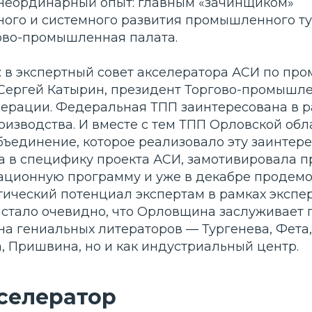
неординарный опыт: главным «зачинщиком»
ого и системного развития промышленного т
ово-промышленная палата.
о: в экспертный совет акселератора АСИ по п
 Сергей Катырин, президент Торгово-промышл
ерации. Федеральная ТПП заинтересована в р
оизводства. И вместе с тем ТПП Орловской об
бъединение, которое реализовало эту заинтере
ла в специфику проекта АСИ, замотивировала 
рационную программу и уже в декабре продем
ический потенциал экспертам в рамках экспер
м стало очевидно, что Орловщина заслуживает
на гениальных литераторов — Тургенева, Фета,
, Пришвина, но и как индустриальный центр.
кселератор