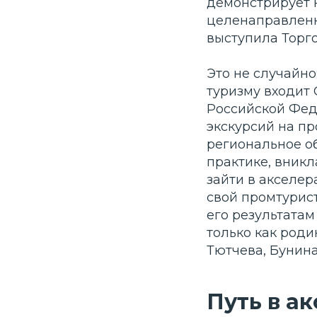
демонстрирует 
целенаправленн
выступила Торг
Это не случайн
туризму входит
Российской Фед
экскурсий на пр
региональное о
практике, вник
зайти в акселе
свой промтурист
его результата
только как роди
Тютчева, Бунина
Путь в а