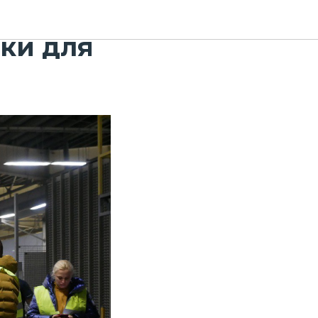
в гриве,
йки для