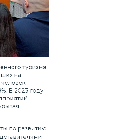
ленного туризма
вших на
 человек.
%. В 2023 году
едприятий
крытая
аты по развитию
едставителями