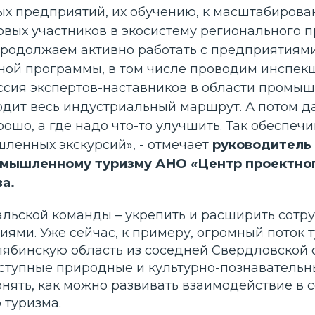
 предприятий, их обучению, к масштабирова
вых участников в экосистему регионального
продолжаем активно работать с предприятиям
ной программы, в том числе проводим инспекш
ссия экспертов-наставников в области промы
одит весь индустриальный маршрут. А потом д
орошо, а где надо что-то улучшить. Так обеспеч
шленных экскурсий
», - отмечает
руководитель
омышленному туризму АНО «Центр проектног
а.
льской команды – укрепить и расширить сотр
ями. Уже сейчас, к примеру, огромный поток 
ябинскую область из соседней Свердловской о
ступные природные и культурно-познавательн
нять, как можно развивать взаимодействие в 
туризма.