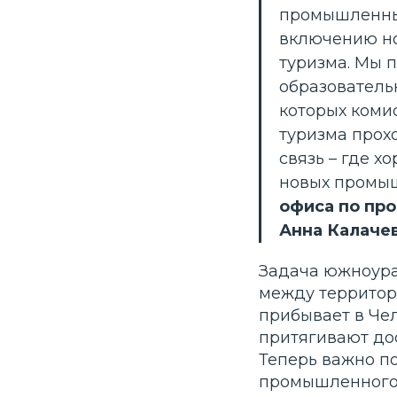
промышленных
включению но
туризма. Мы 
образователь
которых коми
туризма прох
связь – где х
новых промы
офиса по пр
Анна Калачев
Задача южноура
между территори
прибывает в Чел
притягивают до
Теперь важно по
промышленного 