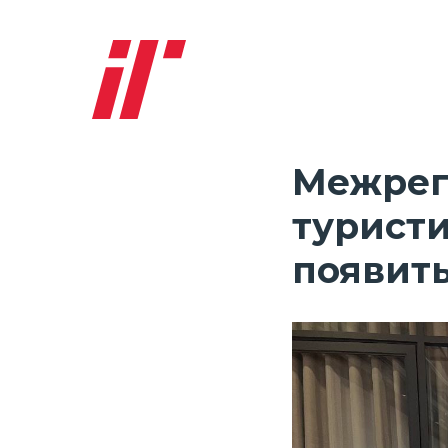
Межрег
турист
появить