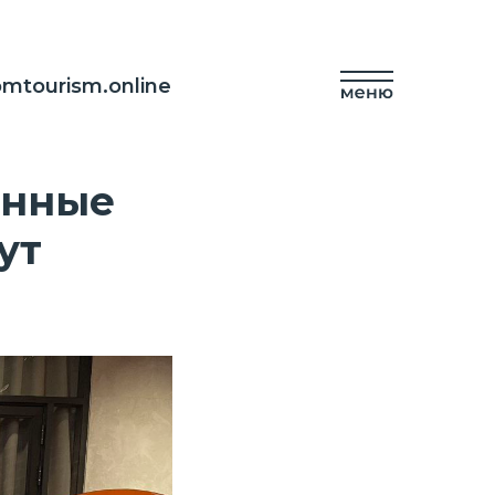
mtourism.online
енные
ут