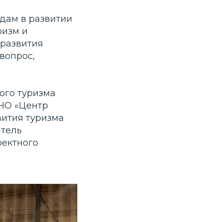
дам в развитии
ризм и
 развития
вопрос,
ого туризма
НО «Центр
вития туризма
итель
оектного