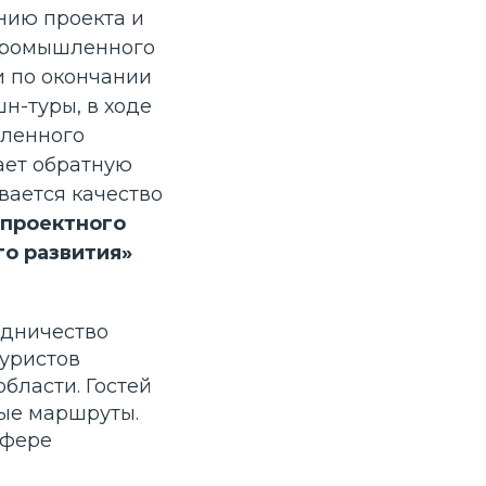
нию проекта и
 промышленного
и по окончании
н-туры, в ходе
шленного
ает обратную
ивается качество
 проектного
о развития»
удничество
туристов
бласти. Гостей
ые маршруты.
сфере