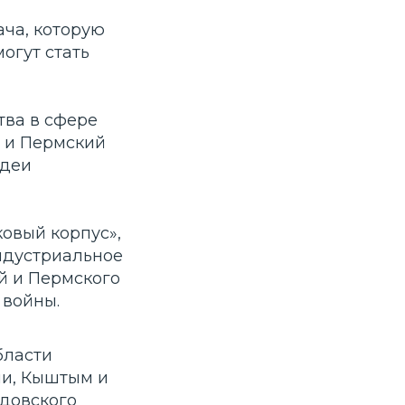
ча, которую
огут стать
тва в сфере
 и Пермский
идеи
овый корпус»,
ндустриальное
й и Пермского
 войны.
бласти
ли, Кыштым и
довского