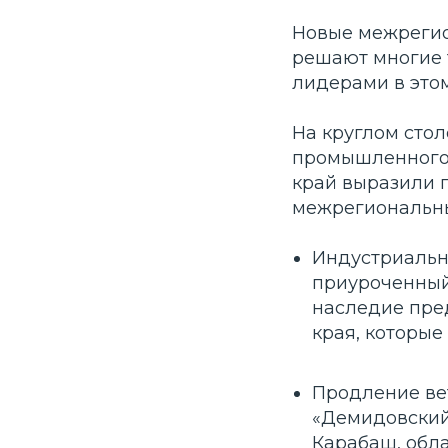
Новые межрегио
решают многие 
лидерами в это
На круглом сто
промышленного 
край выразили г
межрегиональн
Индустриальн
приуроченный
наследие пре
края, которые
Продление ве
«Демидовский
Карабаш, обл