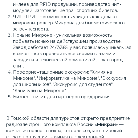
инлеев для RFID продукции, производство чип-
модулей, изготовление транспортных билетов.
ЧИП-ТРИП
- возможность увидеть как делают
микроконтроллер Микрона для биометрического
загранпаспорта.
Ночь на Микроне
- уникальная возможность
побывать ночью на действующем производстве.
Завод работает 24/7/365, у вас появилась уникальная
Соорганизатор
возможность проверить все своими глазами и
зарядиться технической романтикой, пока город
спит.
Профориентационные экскурсии:
"Химия на
Микроне"
,
"Информатика на Микроне"
,
"Экскурсия
для школьников"
,
"Экскурсия для студентов"
,
"Каникулы на Микроне"
.
Бизнес - визит для партнеров предприятия.
В Томской области для туристов открыто предприятие
радиоэлектронного комплекса России «
Микран
» —
компания полного цикла, которая создает широкий
спектр продукции, начиная от электронной