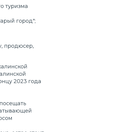
о туризма
арый город";
у, продюсер,
халинской
халинской
онцу 2023 года
 посещать
батывающей
осом