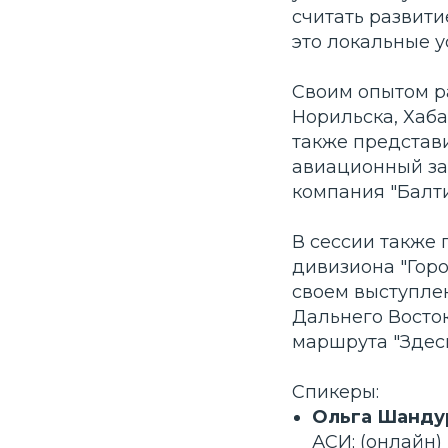
считать развит
это локальные 
Своим опытом р
Норильска, Хаба
также представ
авиационный зав
компания "Балти
В сессии также
дивизиона "Горо
своем выступле
Дальнего Восто
маршрута "Здесь
Спикеры:
Ольга Шанду
АСИ; (онлайн)