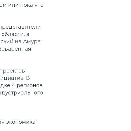
ом или пока что
представители
 области, а
ский на Амуре
ивоваренная
 проектов
ициатив. В
дке 4 регионов
ндустриального
ая экономика”