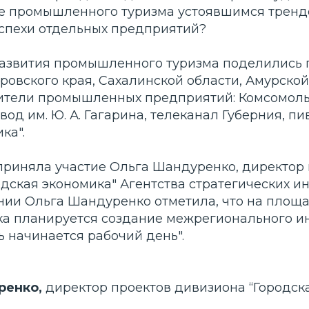
ие промышленного туризма устоявшимся тренд
успехи отдельных предприятий?
азвития промышленного туризма поделились 
ровского края, Сахалинской области, Амурской
ители промышленных предприятий: Комсомоль
од им. Ю. А. Гагарина, телеканал Губерния, п
ка".
 приняла участие Ольга Шандуренко, директор
дская экономика" Агентства стратегических ин
нии Ольга Шандуренко отметила, что на площа
ка планируется создание межрегионального и
 начинается рабочий день".
ренко,
директор проектов дивизиона “Городск