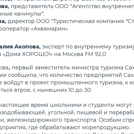
ва,
представитель ООО "Агентство внутреннег
чные каникулы";
а,
директор ООО "Туристическая компания "Ст
роператор «Аквамарин».
алия Акопова,
эксперт по внутреннему туризм
я «Дома ХОРОШО!» на Москва FM 92,0
ова
,
первый заместитель министра туризма Са
сии сообщила, что количество предприятий Са
е войдут в проект промышленного туризма, к к
ься втрое, с нынешних 10 до 30.
 настоящее время школьники и студенты могут
азодобывающей, угольной, пищевой и перера
, железнодорожного транспорта. Особым спр
дприятия, где обрабатывают морепродукцию.