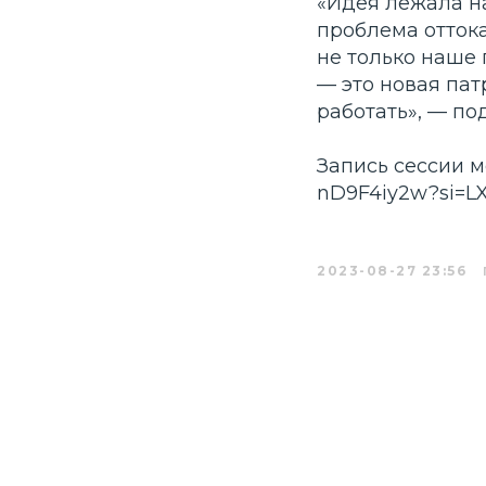
«
Идея лежала на
проблема отток
не только наше 
— это новая пат
работать
», — по
Запись сессии м
nD9F4iy2w?si=L
2023-08-27 23:56