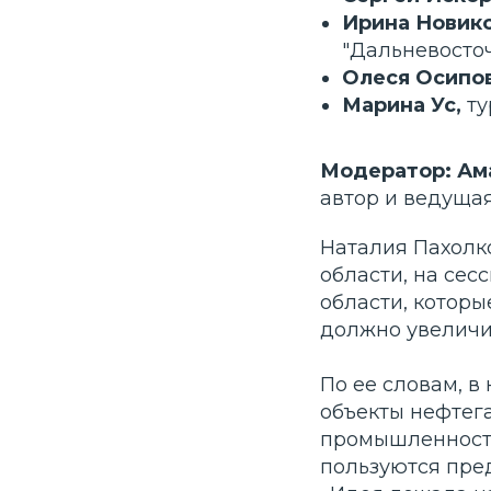
Ирина Новико
"Дальневосто
Олеся Осипов
Марина Ус,
ту
Модератор: Ам
автор и ведуща
Организатор
Наталия Пахолк
области, на сес
области, которы
должно увеличит
По ее словам, в
Соорганизатор
объекты нефтег
промышленности
пользуются пре