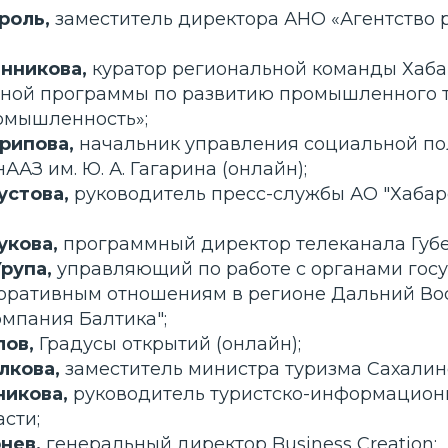
роль,
заместитель директора АНО «Агентство 
нникова,
куратор региональной команды Хаба
ной программы по развитию промышленного 
омышленность»;
рипова,
начальник управления социальной п
ААЗ им. Ю. А. Гагарина (онлайн);
устова,
руководитель пресс-службы АО "Хаба
укова,
программный директор телеканала Губе
рупа,
управляющий по работе с органами гос
поративным отношениям в регионе Дальний Во
мпания Балтика";
ов,
Градусы открытий (онлайн);
лкова,
заместитель министра туризма Сахалин
икова,
руководитель туристско-информацион
сти;
нев,
генеральный директор Business Creation;