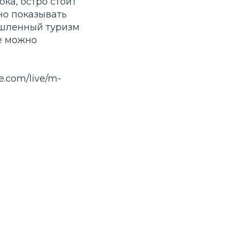
ока, остро стоит
но показывать
ышленный туризм
де можно
e.com/live/m-