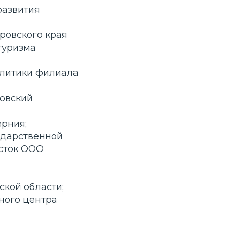
развития
ровского края
туризма
олитики филиала
ровский
рния;
ударственной
сток ООО
ской области;
ного центра