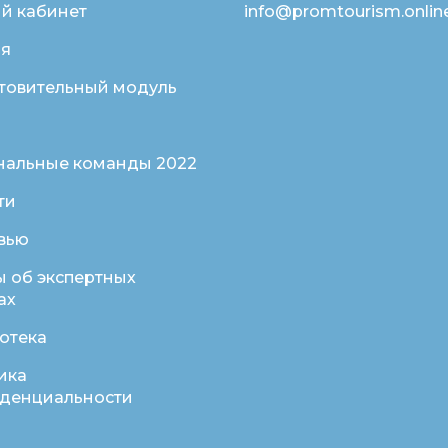
й кабинет
info@promtourism.onlin
ая
товительный модуль
нальные команды 2022
ти
вью
ы об экспертных
ах
отека
ика
денциальности