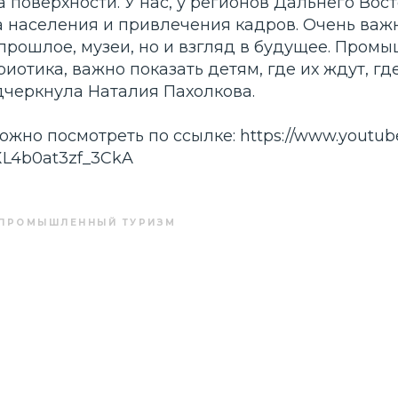
 поверхности. У нас, у регионов Дальнего Вост
а населения и привлечения кадров. Очень важ
прошлое, музеи, но и взгляд в будущее. Пром
риотика, важно показать детям, где их ждут, г
дчеркнула Наталия Пахолкова.
ожно посмотреть по ссылке: https://www.youtub
XL4b0at3zf_3CkA
ПРОМЫШЛЕННЫЙ ТУРИЗМ