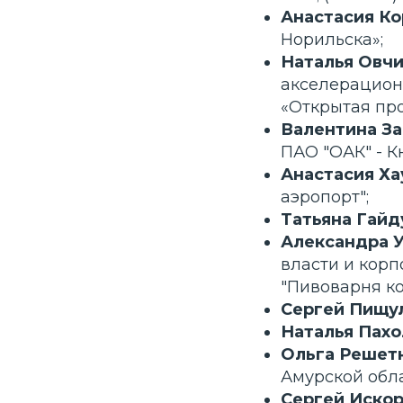
Анастасия Ко
Норильска»;
Наталья Овчи
акселерацион
«Открытая пр
Валентина За
ПАО "ОАК" - Кн
Анастасия Ха
аэропорт";
Татьяна Гайд
Александра У
власти и кор
"Пивоварня ко
Сергей Пищул
Наталья Пахо
Ольга Решетн
Амурской обла
Сергей Искор