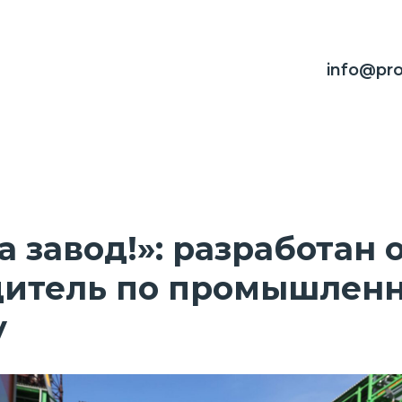
info@pro
на завод!»: разработан 
дитель по промышлен
у