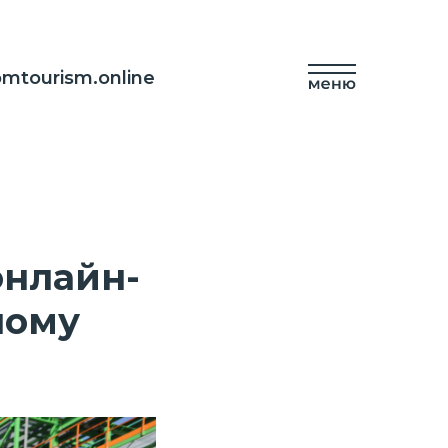
mtourism.online
онлайн-
ному