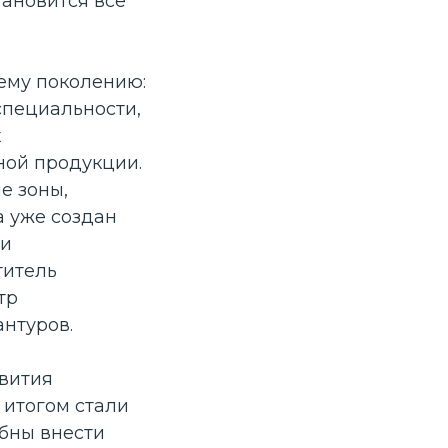
ановится все
ему поколению:
пециальности,
х
ной продукции.
е зоны,
а уже создан
 и
титель
тр
антуров.
вития
 итогом стали
обны внести