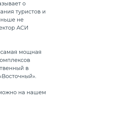
азывает о
ания туристов и
аньше не
ректор АСИ
– самая мощная
комплексов
ственный в
«Восточный».
 можно на нашем