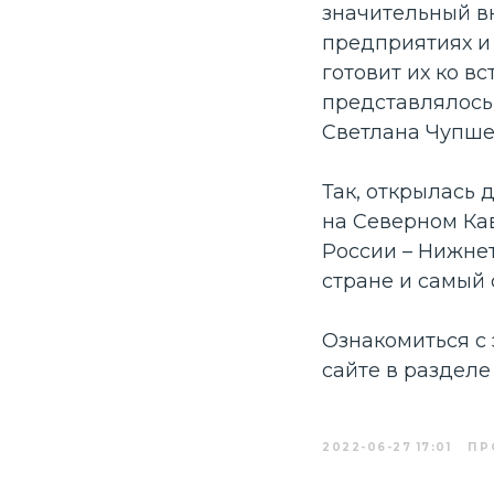
значительный вк
предприятиях и 
готовит их ко в
представлялос
Светлана Чупше
Соорганизатор
Так, открылась 
на Северном Ка
России – Нижне
стране и самый
Ознакомиться с
сайте в разделе
2022-06-27 17:01
ПР