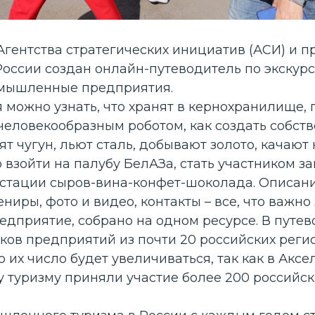
Агентства стратегических инициатив (АСИ) и 
оссии создан онлайн-
путеводитель
по экскур
омышленные предприятия.
 можно узнать, что хранят в кернохранилище,
человекообразным роботом, как создать собств
ят чугун, льют сталь, добывают золото, качают 
 взойти на палубу БелАЗа, стать участником за
устации сыров-вина-конфет-шоколада. Описани
ниры, фото и видео, контакты – все, что важно 
едприятие, собрано на одном ресурсе. В путе
ков предприятий из почти 20 российских реги
о их число будет увеличиваться, так как в Акс
туризму приняли участие более 200 российс