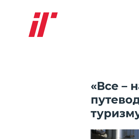
«Все – 
путево
туризм