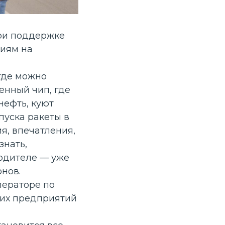
при поддержке
сиям на
 где можно
енный чип, где
нефть, куют
пуска ракеты в
я, впечатления,
знать,
водителе — уже
онов.
елераторе по
ких предприятий