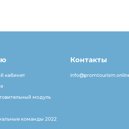
ню
Контакты
й кабинет
info@promtourism.onlin
ая
товительный модуль
нальные команды 2022