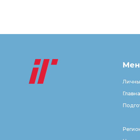
Ме
Личны
Главн
Подго
Регио