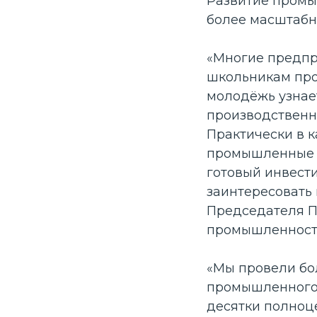
Развитие промы
более масштабн
«Многие предпр
школьникам про
молодёжь узнае
производственн
Практически в к
промышленные и
готовый инвести
заинтересовать
Председателя П
промышленности
«
Мы провели бо
промышленного 
десятки полноц
Организатор