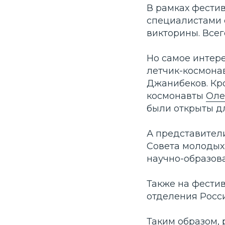
В рамках фестив
специалистами о
викторины. Всег
Но самое интер
летчик-космона
Организатор
Джанибеков. Кро
космонавты
Оле
были открыты д
А представител
Совета молодых
научно-образов
Соорганизатор
Также на фести
отделения Росс
Таким образом, 