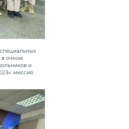
 специальных
 в очном
кольников и
023»: миссия