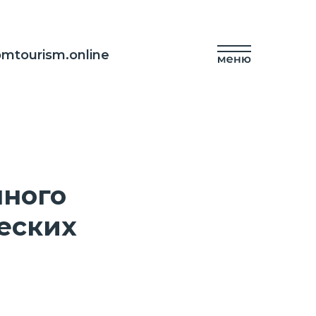
mtourism.online
ного
еских