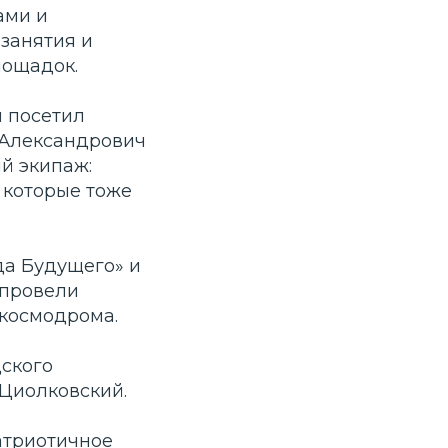
ами и
 занятия и
лощадок.
й посетил
 Александрович
й экипаж:
 которые тоже
да Будущего» и
 провели
космодрома.
дского
Циолковский.
патриотичное