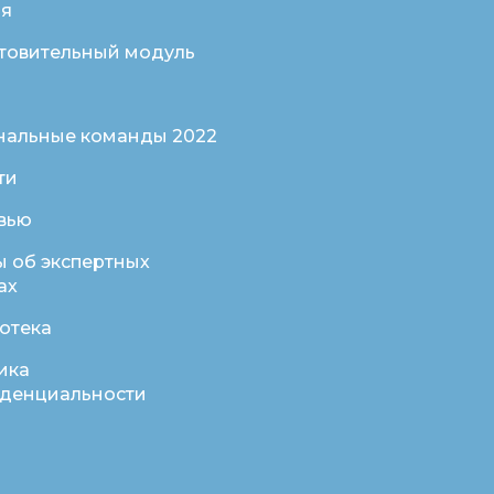
ая
товительный модуль
нальные команды 2022
ти
вью
ы об экспертных
ах
отека
ика
денциальности