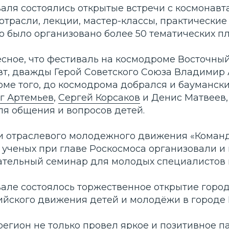
аля состоялись открытые встречи с космонавт
трасли, лекции, мастер-классы, практические
о было организовано более 50 тематических п
есное, что фестиваль на космодроме Восточны
вт, дважды Герой Советского Союза Владимир
ме того, до космодрома добрался и баумански
г Артемьев
,
Сергей Корсаков
и Денис Матвеев,
ля общения и вопросов детей.
и отраслевого молодежного движения «Коман
 ученых при главе Роскосмоса организовали и
ательный семинар для молодых специалистов 
вале состоялось торжественное открытие горо
ийского движения детей и молодёжи в городе 
регион не только провел яркое и позитивное 